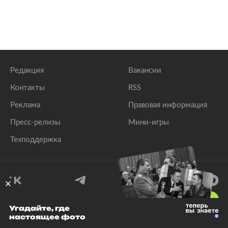
Редакция
Вакансии
Контакты
RSS
Реклама
Правовая информация
Пресс-релизы
Мини-игры
Техподдержка
18
+
Угадайте, где
настоящее фото
© 1999–2026 Все права защищены.
ООО «Лента.Ру»