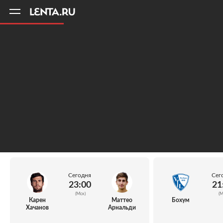
11
A
Сегодня
Сег
23:00
21
(Мск)
(М
Карен
Маттео
Бохум
Хачанов
Арнальди