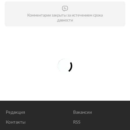
Комментарии закрыты за истечением срока
давности
Редакция
Вакансии
Контакты
RSS