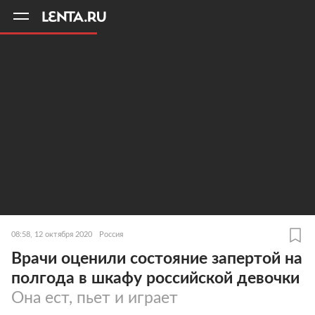
11
A
08:58, 12 октября 2020
Россия
Врачи оценили состояние запертой на
полгода в шкафу российской девочки
Она ест, пьет и играет