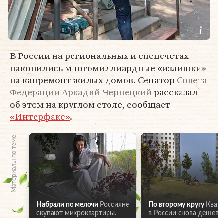
В России на региональных и спецсчетах
накопились многомиллиардные «излишки»
на капремонт жилых домов. Сенатор
Совета
Федерации
Аркадий Чернецкий
рассказал
об этом на круглом столе, сообщает
«Интерфакс»
.
Материалы по теме
Набрали по мелочи
Россияне
По второму кругу
Ква
скупают микроквартиры.
в России снова дешев