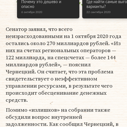
Почему это дешево и
Где найти самые выг
опасно
варианты?
6 октября 2020
22 сентября 2020
Сенатор заявил, что всего
неизрасходованными на 1 октября 2020 года
остались около 270 миллиардов рублей. «Из
них на счетах региональных операторов —
122 миллиарда, на спецсчетах — более 144
миллиардов рублей», — пояснил
Чернецкий. Он считает, что эта проблема
свидетельствует о неэффективном
управлении ресурсами, в результате чего
происходит обесценивание денежных
средств.
Помимо «излишков» на собрании также
обсудили вопрос внутренней
задолженности. Как сообщил Чернецкий, в