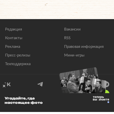
Редакция
Вакансии
Контакты
RSS
Реклама
Правовая информация
Пресс-релизы
Мини-игры
Техподдержка
18
+
Угадайте, где
настоящее фото
© 1999–2026 Все права защищены.
ООО «Лента.Ру»