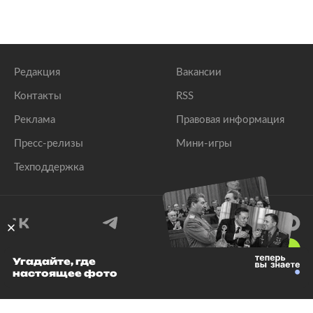
Редакция
Вакансии
Контакты
RSS
Реклама
Правовая информация
Пресс-релизы
Мини-игры
Техподдержка
18
+
Угадайте, где
настоящее фото
© 1999–2026 Все права защищены.
ООО «Лента.Ру»