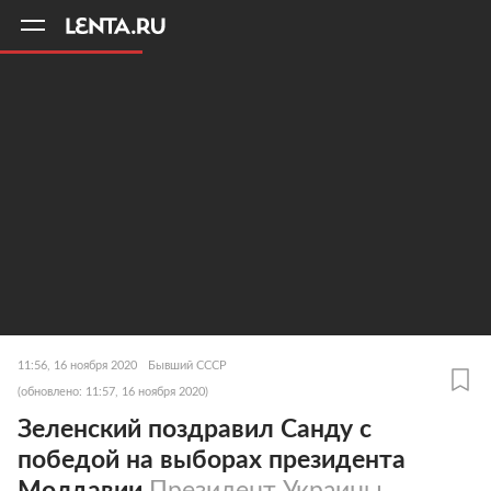
11
A
11:56, 16 ноября 2020
Бывший СССР
(обновлено: 11:57, 16 ноября 2020)
Зеленский поздравил Санду с
победой на выборах президента
Молдавии
Президент Украины