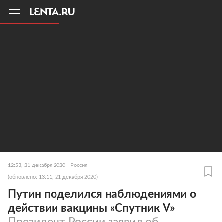
11
A
12:53, 21 декабря 2020
Россия
(обновлено: 13:11, 21 декабря 2020)
Путин поделился наблюдениями о
действии вакцины «Спутник V»
Президент России заявил об