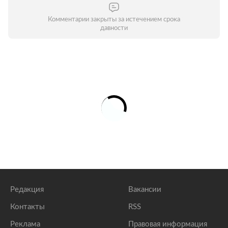
Комментарии закрыты за истечением срока
давности
Редакция
Вакансии
Контакты
RSS
Реклама
Правовая информация