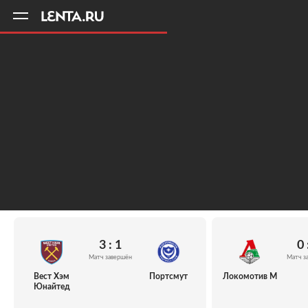
11
A
3 : 1
0 
Матч завершён
Матч з
Вест Хэм
Портсмут
Локомотив М
Юнайтед