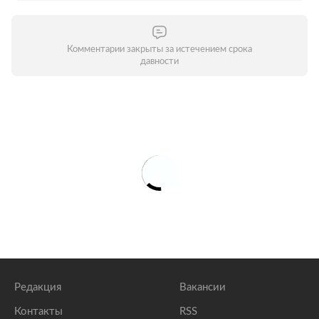
Комментарии закрыты за истечением срока
давности
Редакция
Вакансии
Контакты
RSS