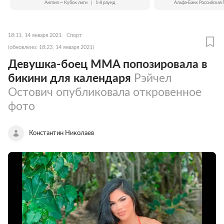
Англия — Кубок лиги
|
1-й раунд
Альфа-Банк Российская 
18:11, 14 января 2021
Спорт
(обновлено: 18:23, 14 января 2021)
Девушка-боец MMA попозировала в
бикини для календаря
Рэйчел
Остович опубликовала откровенное
фото
Константин Николаев