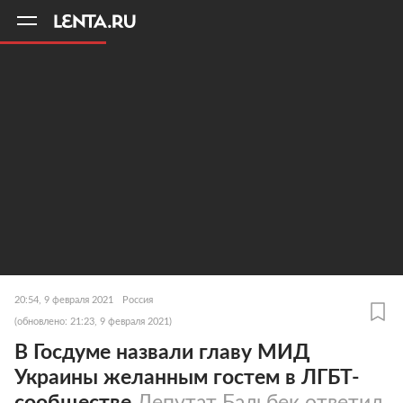
11
A
20:54, 9 февраля 2021
Россия
(обновлено: 21:23, 9 февраля 2021)
В Госдуме назвали главу МИД
Украины желанным гостем в ЛГБТ-
сообществе
Депутат Бальбек ответил