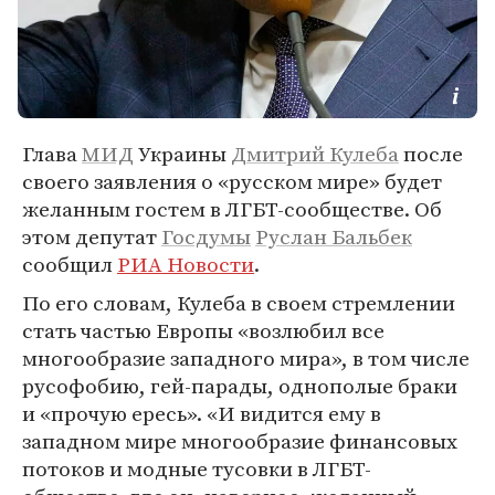
Глава
МИД
Украины
Дмитрий Кулеба
после
своего заявления о «русском мире» будет
желанным гостем в ЛГБТ-сообществе. Об
этом депутат
Госдумы
Руслан Бальбек
сообщил
РИА Новости
.
По его словам, Кулеба в своем стремлении
стать частью Европы «возлюбил все
многообразие западного мира», в том числе
русофобию, гей-парады, однополые браки
и «прочую ересь». «И видится ему в
западном мире многообразие финансовых
потоков и модные тусовки в ЛГБТ-