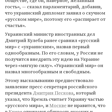
обществе, где он, наверное, желанный
гость», — сказал парламентарий, добавив,
что украинский дипломат заявил о скучном
«русском мире», поэтому его «распирает от
счастья».
Украинский министр иностранных дел
Дмитрий Кулеба ранее сравнил «русский
мир» с «украинским», назвав первый
однообразным. По его словам, у России не
получится внедрить эту идею на Украине
через «мягкую силу». «Украинский мир» он
назвал многообразным и свободным.
Этому высказыванию предшествовало
заявление пресс-секретаря российского
президента
Дмитрия Пескова
, который
указал, что Кремль считает Украину частью
«русского мира», и
Москве
не нравится, что
в
Киеве
отрицают общность русских и