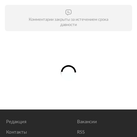
Комментарии закрыты за истечением срока
давности
Редакция
Вакансии
Контакты
RSS