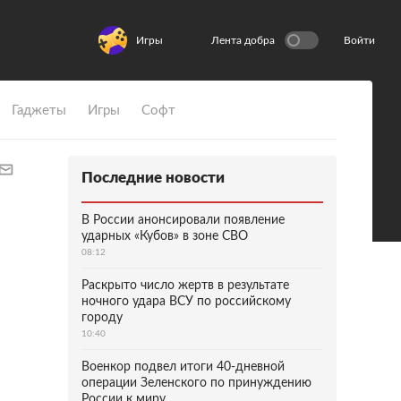
Игры
Лента добра
Войти
Гаджеты
Игры
Софт
Последние новости
В России анонсировали появление
ударных «Кубов» в зоне СВО
08:12
Раскрыто число жертв в результате
ночного удара ВСУ по российскому
городу
10:40
Военкор подвел итоги 40-дневной
операции Зеленского по принуждению
России к миру