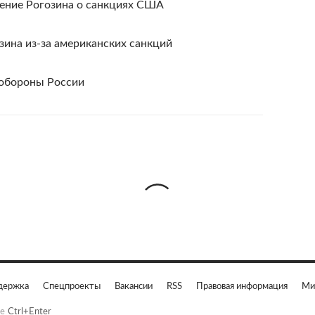
ение Рогозина о санкциях США
зина из-за американских санкций
обороны России
держка
Спецпроекты
Вакансии
RSS
Правовая информация
Ми
е
Ctrl+Enter