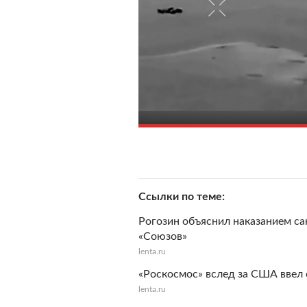
Ссылки по теме
Рогозин объяснил наказанием с
«Союзов»
lenta.ru
«Роскосмос» вслед за США ввел
lenta.ru