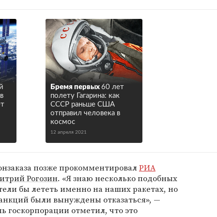
й
Бремя первых
60 лет
в
полету Гагарина: как
ет
СССР раньше США
отправил человека в
космос
12 апреля 2021
онзаказа позже прокомментировал
РИА
итрий Рогозин
. «Я знаю несколько подобных
тели бы лететь именно на наших ракетах, но
санкций были вынуждены отказаться», —
ль госкорпорации отметил, что это