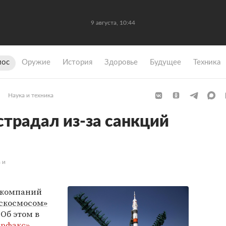
9 августа, 10:44
мос
Оружие
История
Здоровье
Будущее
Техника
Наука и техника
страдал из-за санкций
 и
х компаний
скосмосом»
Об этом в
рфакс»