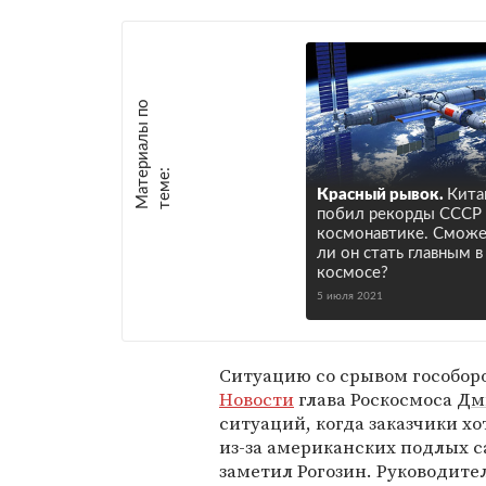
М
а
т
р
и
а
л
ы
п
о
т
е
м
е
е
:
Красный рывок.
Кита
побил рекорды СССР 
космонавтике. Смож
ли он стать главным в
космосе?
5 июля 2021
Ситуацию со срывом гособор
Новости
глава Роскосмоса
Дм
ситуаций, когда заказчики хо
из-за американских подлых 
заметил Рогозин. Руководите