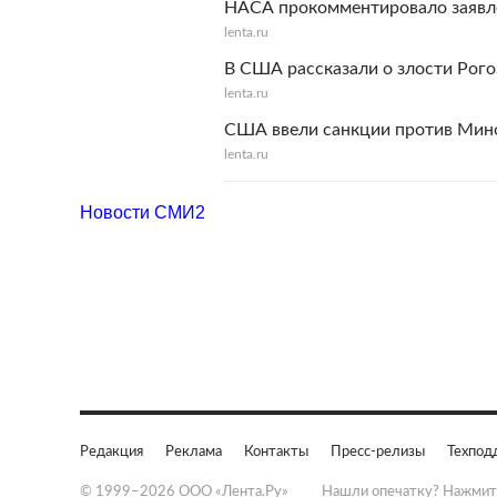
НАСА прокомментировало заявл
lenta.ru
В США рассказали о злости Рого
lenta.ru
США ввели санкции против Мин
lenta.ru
Новости СМИ2
Редакция
Реклама
Контакты
Пресс-релизы
Техпод
© 1999–2026 ООО «Лента.Ру»
Нашли опечатку? Нажмит