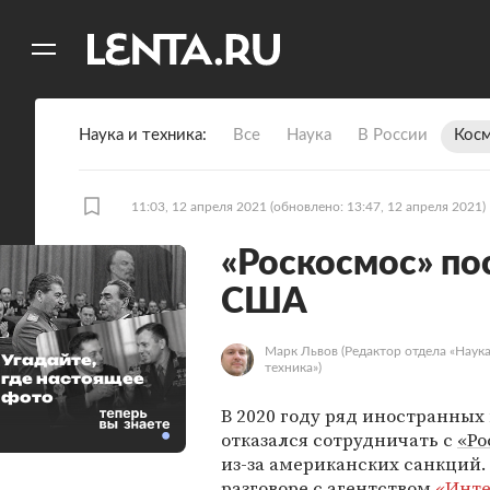
11
A
Наука и техника
Все
Наука
В России
Кос
11:03, 12 апреля 2021
(обновлено: 13:47, 12 апреля 2021)
«Роскосмос» по
США
Марк Львов
(Редактор отдела «Наука
Угадайте,
техника»)
где настоящее
фото
В 2020 году ряд иностранны
отказался сотрудничать с
«Ро
из-за американских санкций. 
разговоре с
агентством
«Инте