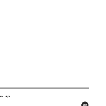
ни-игры
18+