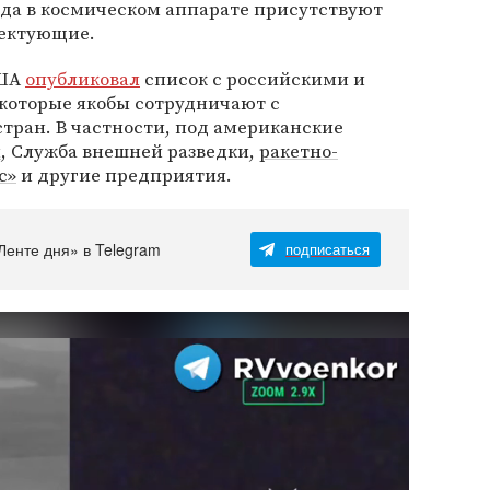
огда в космическом аппарате присутствуют
ектующие.
США
опубликовал
список с российскими и
которые якобы сотрудничают с
тран. В частности, под американские
ы
, Служба внешней разведки,
ракетно-
с»
и другие предприятия.
Ленте дня» в Telegram
подписаться