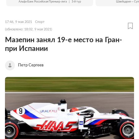
Альфа-Банк Российская Премьер-лига
|
3-й тур
Швейцария — Суп
17:46, 9 мая 2021
Спорт
(обновлено: 18:02, 9 мая 2021)
Мазепин занял 19-е место на Гран-
при Испании
Петр Сергеев