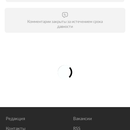
Комментарии закрыты за истечением срока
давности
Редакция
Вакансии
Контакты
RSS