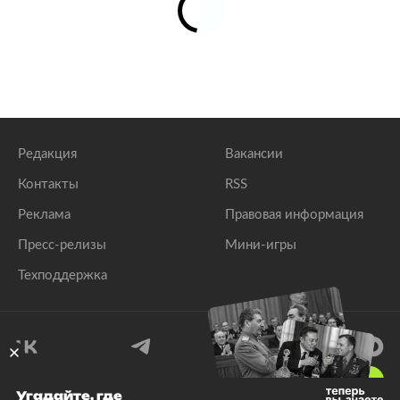
Редакция
Вакансии
Контакты
RSS
Реклама
Правовая информация
Пресс-релизы
Мини-игры
Техподдержка
18
+
Угадайте, где