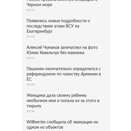
Черном море
09:22
Появились новые подробности о
последствиях атаки ВСУ на
Екатеринбург
09:19
Алексей Чумаков запечатлел на фото
Юлию Ковальчук без макияжа
09:13
Пашинян окончательно определился с
референдумом по членству Армении в
ЕС
09:09
Женщина дала своему ребенку
необычное имя и попала из-за этого в
тюрьму
09:08
Willberries сообщила об эвакуации на
одном из объектов