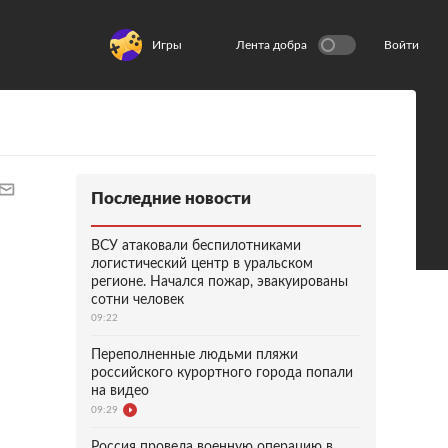
Игры
Лента добра
Войти
Последние новости
ВСУ атаковали беспилотниками
логистический центр в уральском
регионе. Начался пожар, эвакуированы
сотни человек
09:22
Переполненные людьми пляжи
российского курортного города попали
на видео
09:29
Россия провела военную операцию в