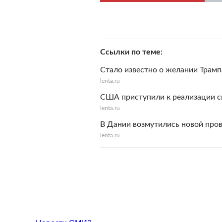
Ссылки по теме
Стало известно о желании Трам
lenta.ru
США приступили к реализации с
lenta.ru
В Дании возмутились новой про
lenta.ru