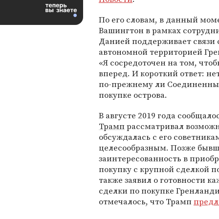
По его словам, в данный мом
Вашингтон в рамках сотрудни
Данией поддерживает связи с
автономной территорией Гре
«Я сосредоточен на том, что
вперед. И короткий ответ: нет
по-прежнему ли Соединенны
покупке острова.
В августе 2019 года сообщал
Трамп
рассматривал возможн
обсуждалась с его советника
целесообразным. Позже быв
заинтересованность в приоб
покупку с крупной сделкой 
также заявил о готовности к
сделки по покупке Гренланди
отмечалось, что Трамп
предл