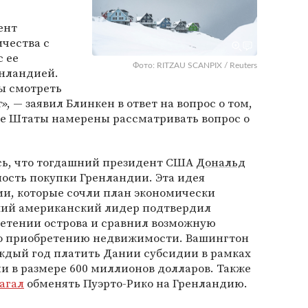
ент
чества с
 ее
Фото: RITZAU SCANPIX / Reuters
нландией.
бы смотреть
», — заявил Блинкен в ответ на вопрос о том,
е Штаты намерены рассматривать вопрос о
ось, что тогдашний президент США
Дональд
ость покупки Гренландии. Эта идея
ми, которые сочли план экономически
ший американский лидер подтвердил
ретении острова и сравнил возможную
по приобретению недвижимости. Вашингтон
аждый год платить Дании субсидии в рамках
и в размере 600 миллионов долларов. Также
агал
обменять Пуэрто-Рико на Гренландию.