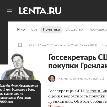
11
A
Мир
Все
Политика
Общество
Происшест
23:27, 17 мая 2021
(обновлено: 23:43, 17 мая 2021)
Ми
Госсекретарь С
покупки Гренла
Марина Совина
(ночной редактор)
Если бы Илон Маск тратил
Госсекретарь США
Энтони Бл
по 1 млн долларов в день,
его состояние не
оценил вероятность покупки 
закончилось бы и через
Гренландия. Об этом сообща
2000 лет
Новости
.