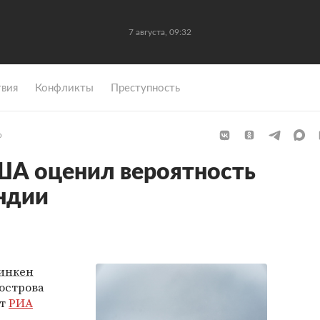
7 августа, 09:32
вия
Конфликты
Преступность
р
ША оценил вероятность
ндии
инкен
острова
ет
РИА