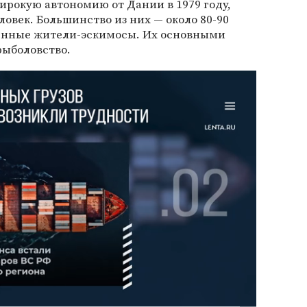
рокую автономию от Дании в 1979 году,
ловек. Большинство из них — около 80-90
енные жители-эскимосы. Их основными
рыболовство.