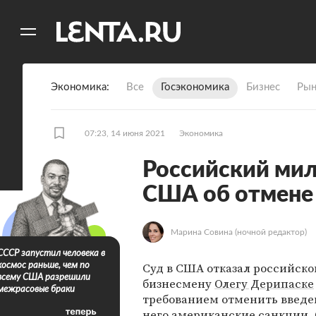
11
A
Экономика
Все
Госэкономика
Бизнес
Рын
07:23, 14 июня 2021
Экономика
Российский мил
США об отмене
Марина Совина
(ночной редактор)
СССР запустил человека в
Суд в США отказал российск
космос раньше, чем по
всему США разрешили
бизнесмену
Олегу Дерипаске
межрасовые браки
требованием отменить введе
него американские санкции. 