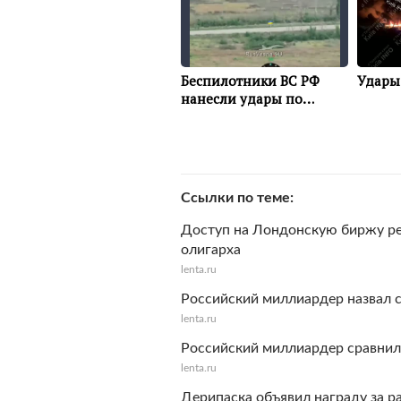
Ссылки по теме
Доступ на Лондонскую биржу ре
олигарха
lenta.ru
Российский миллиардер назвал 
lenta.ru
Российский миллиардер сравнил
lenta.ru
Дерипаска объявил награду за р