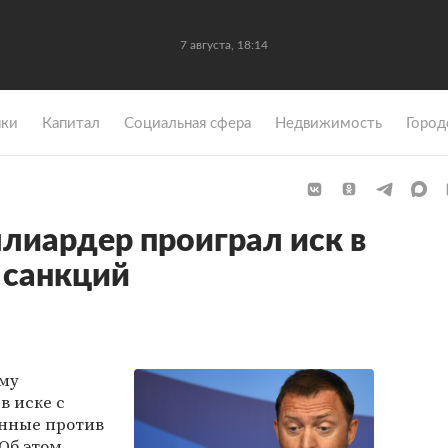
7 августа, 18:14
ки
Капитал
Социальная сфера
Недвижимость
Город
лиардер проиграл иск в
 санкций
ому
в иске с
нные против
Об этом