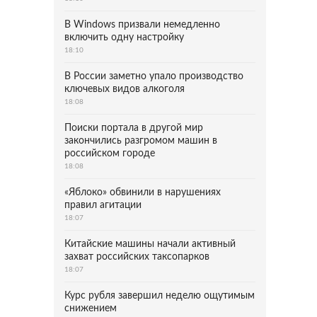
В Windows призвали немедленно
включить одну настройку
18:10
В России заметно упало производство
ключевых видов алкоголя
18:08
Поиски портала в другой мир
закончились разгромом машин в
российском городе
18:08
«Яблоко» обвинили в нарушениях
правил агитации
18:07
Китайские машины начали активный
захват российских таксопарков
18:07
Курс рубля завершил неделю ощутимым
снижением