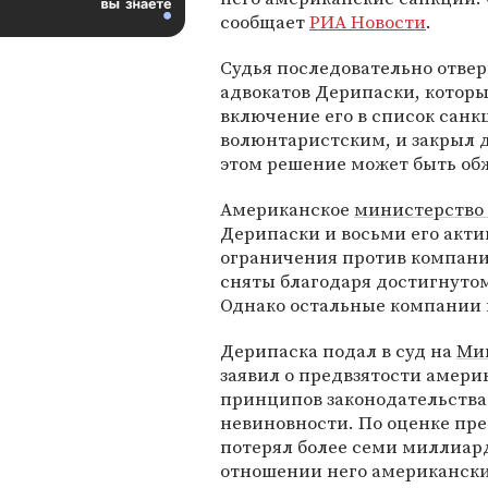
сообщает
РИА Новости
.
Судья последовательно отве
адвокатов Дерипаски, котор
включение его в список санк
волюнтаристским, и закрыл 
этом решение может быть об
Американское
министерство
Дерипаски и восьми его актив
ограничения против компан
сняты благодаря достигнут
Однако остальные компании 
Дерипаска подал в суд на
Ми
заявил о предвзятости амер
принципов законодательства
невиновности. По оценке пр
потерял более семи миллиар
отношении него американские