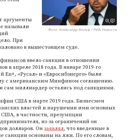
рг аргументы
ые называли
Фото: Александр Вильф / РИА Новости
ций
дело. При
жаловано в вышестоящем суде.
 финансов
ввело санкции в отношении
ов в апреле 2018 года. В январе 2019-го
ий
En+
,
«Русал»
и
«Евросибэнерго»
были
ому с американским Минфином соглашению.
и сам миллиардер остались под санкциями.
нфин США
в марте 2019 года. Бизнесмен
иканских властей и нарушении ими основных
 США, в частности, презумпции
едпринимателя, из-за ограничений он
дов долларов. Он
заявлял
, что введенные в
 санкции основаны на лжи. По его словам,