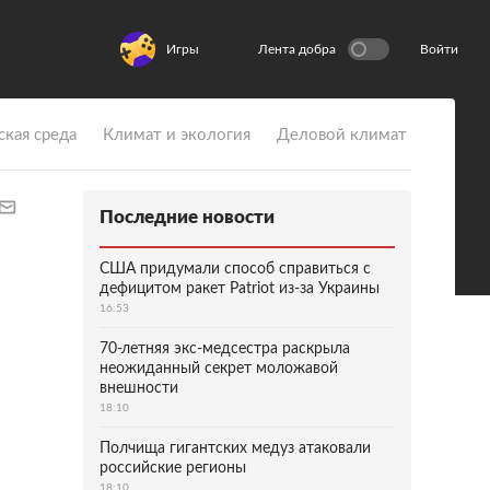
Игры
Лента добра
Войти
ская среда
Климат и экология
Деловой климат
Последние новости
США придумали способ справиться с
дефицитом ракет Patriot из-за Украины
16:53
70-летняя экс-медсестра раскрыла
неожиданный секрет моложавой
внешности
18:10
Полчища гигантских медуз атаковали
российские регионы
18:10