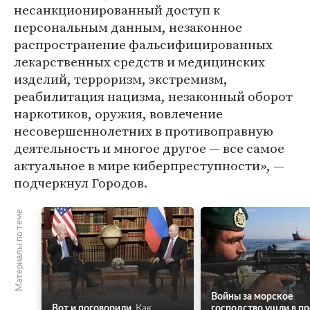
несанкционированный доступ к
персональным данным, незаконное
распространение фальсифицированных
лекарственных средств и медицинских
изделий, терроризм, экстремизм,
реабилитация нацизма, незаконный оборот
наркотиков, оружия, вовлечение
несовершеннолетних в противоправную
деятельность и многое другое — все самое
актуальное в мире киберпреступности», —
подчеркнул Городов.
Материалы по теме
Войны за морское
Вот и поговорили.
Как
господство ушли в п