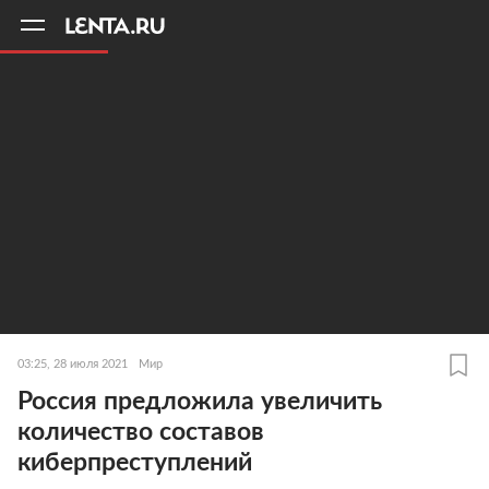
11
A
03:25, 28 июля 2021
Мир
Россия предложила увеличить
количество составов
киберпреступлений