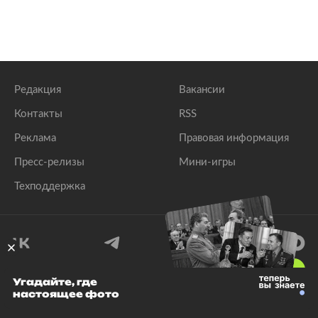
Редакция
Вакансии
Контакты
RSS
Реклама
Правовая информация
Пресс-релизы
Мини-игры
Техподдержка
18
+
Угадайте, где
настоящее фото
© 1999–2026 Все права защищены.
ООО «Лента.Ру»