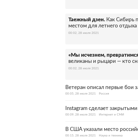
Таежный дзен.
Как Сибирь 
местом для летнего отдыха 
00:02, 28 июля 2021
«Мы исчезнем, превратимся
великаны и рыцари — кто сн
00:02, 28 июля 2021
Ветеран описал первые бои з
00:05, 28 июля 2021
Россия
Instagram сделает закрытым
00:09, 28 июля 2021
Интернет и СМИ
В США указали место российс
00:15, 28 июля 2021
Наука и техника