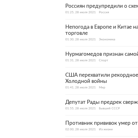
Россиян предупредили о схе
01:25, 28 июля 2021
Россия
Непогода в Европе и Китае 
торговле
01:30, 28 июля 2021
Экономика
Нурмагомедов признан самой
01:31, 28 июля 2021
Спорт
США перехватили рекордное 
Холодной войны
01:41, 28 июля 2021
Мир
Депутат Рады предрек сверж
01:55, 28 июля 2021
Бывший СССР
Противник прививок умер от
02:00, 28 июля 2021
Из жизни