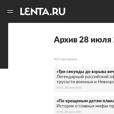
11
A
Архив 28 июля
462 материала
«Три секунды до взрыва ве
Легендарный российский оф
трусости военных и Невзор
00:01, 28 июля 2021
«По крещеным детям плака
Историк о главных мифах п
00:01, 28 июля 2021