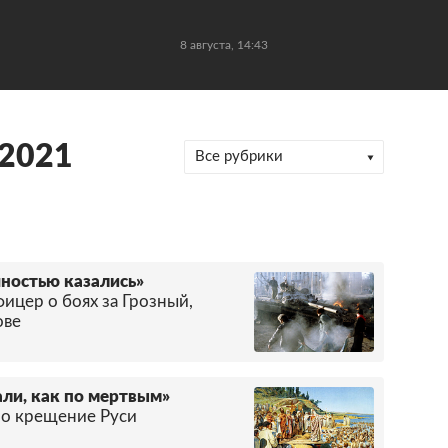
8 августа, 14:43
 2021
Все рубрики
чностью казались»
ицер о боях за Грозный,
ове
ли, как по мертвым»
ро крещение Руси