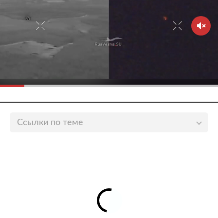
Ссылки по теме
«Лента.ру» решила поддержать Дину Аверину и
российских олимпийцев
lenta.ru
Мацуев и Башмет сыграли микс из концерта
Чайковского и Queen в честь Олимпиады
lenta.ru
На МКС состоялись первые в истории «космические
Олимпийские игры»