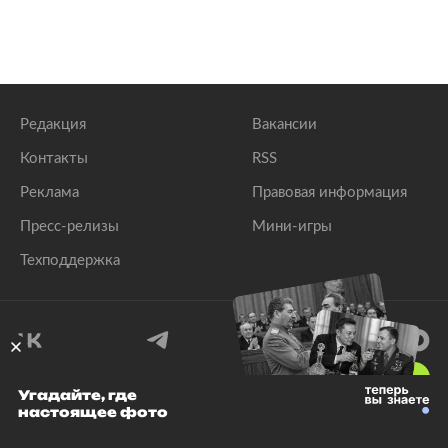
lenta.ru
Редакция
Вакансии
Контакты
RSS
Реклама
Правовая информация
Пресс-релизы
Мини-игры
Техподдержка
18
+
Угадайте, где
настоящее фото
© 1999–2026 Все права защищены.
ООО «Лента.Ру»