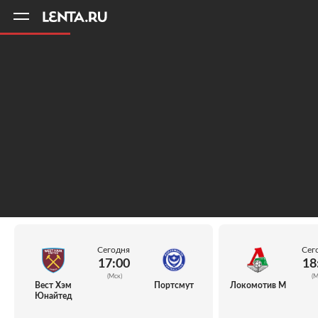
11
A
Сегодня
Сег
17:00
18
(Мск)
(М
Вест Хэм
Портсмут
Локомотив М
Юнайтед