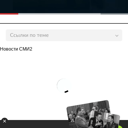
Ссылки по теме
Российские пловцы выиграли смешанную эстафету
Новости СМИ2
на Паралимпиаде с рекордом
lenta.ru
Российские прыгун в длину и бегун завоевали
золотые медали на Паралимпиаде
lenta.ru
Сборная России поднялась на третье место в
медальном зачете Паралимпиады
lenta.ru