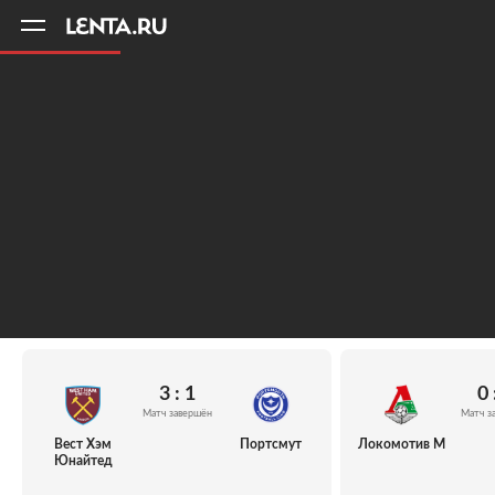
11
A
3 : 1
0 
Матч завершён
Матч з
Вест Хэм
Портсмут
Локомотив М
Юнайтед