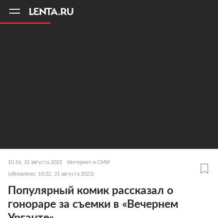
11
A
10:16, 31 августа 2021
Интернет и СМИ
(обновлено: 10:22, 31 августа 2021)
Популярный комик рассказал о
гонораре за съемки в «Вечернем
Урганте»