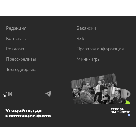
Редакция
Вакансии
Контакты
RSS
Реклама
Правовая информация
Пресс-релизы
Мини-игры
Техподдержка
18
+
Угадайте, где
настоящее фото
© 1999–2026 Все права защищены.
ООО «Лента.Ру»
Лента добра