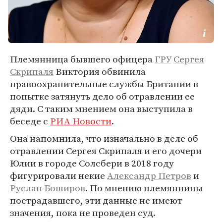
Племянница бывшего офицера
ГРУ
Сергея
Скрипаля
Виктория обвинила
правоохранительные службы Британии в
попытке затянуть дело об отравлении ее
дяди. С таким мнением она выступила в
беседе с
РИА Новости
.
Она напомнила, что изначально в деле об
отравлении Сергея Скрипаля и его дочери
Юлии в городе Солсбери в 2018 году
фигурировали некие
Александр Петров
и
Руслан Боширов
. По мнению племянницы
пострадавшего, эти данные не имеют
значения, пока не проведен суд.