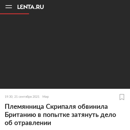
11
A
19:30, 21 сентября 2021
Мир
Племянница Скрипаля обвинила
Британию в попытке затянуть дело
об отравлении