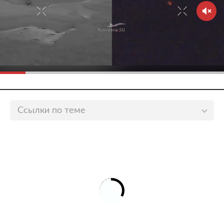
Ссылки по теме
Захарова удивилась «всплывшей» теме с
отравлением Скрипалей
lenta.ru
Посольство России указало на «мегафонное
правосудие» Британии в деле Скрипалей
lenta.ru
Посольство России назвало смехотворными
доказательства в деле Скрипалей
lenta.ru