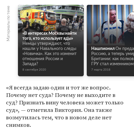
Материалы по теме
«В интересах Москвы найти
того, кто использует яды»
Немцы утверждают, что
нашли у Навального следы
Нашпионил
Он пред
«Новичка». Как это изменит
Россию, а теперь уми
отношения России и
Британии: как полко
Запада?
ГРУ стал изменником
8 сентября 2020
7 марта 2018
«Я всегда задаю один и тот же вопрос.
Почему нет суда? Почему не выходите в
суд? Признать вину человека может только
суд», — отметила Виктория. Она также
возмутилась тем, что в новом деле нет
снимков.