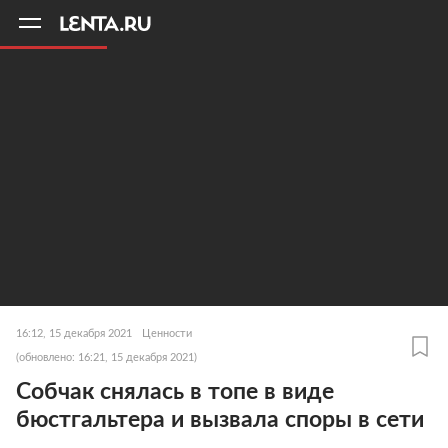
11
A
16:12, 15 декабря 2021
Ценности
(обновлено: 16:21, 15 декабря 2021)
Собчак снялась в топе в виде
бюстгальтера и вызвала споры в сети