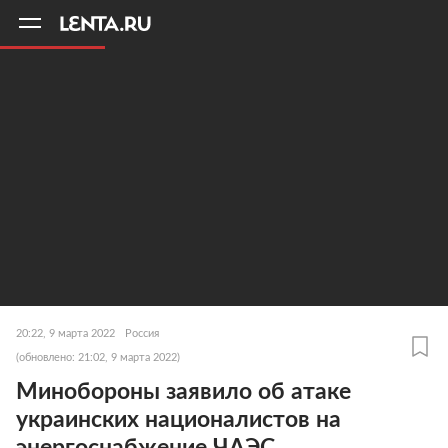
11
A
20:22, 9 марта 2022
Россия
(обновлено: 21:02, 9 марта 2022)
Минобороны заявило об атаке
украинских националистов на
энергоснабжение ЧАЭС