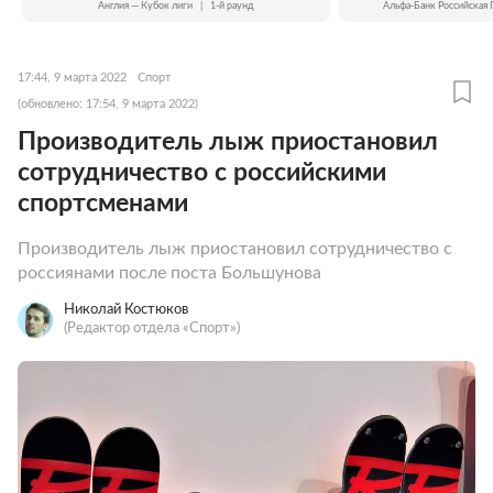
Англия — Кубок лиги
|
1-й раунд
Альфа-Банк Российская 
17:44, 9 марта 2022
Спорт
(обновлено: 17:54, 9 марта 2022)
Производитель лыж приостановил
сотрудничество с российскими
спортсменами
Производитель лыж приостановил сотрудничество с
россиянами после поста Большунова
Николай Костюков
(Редактор отдела «Спорт»)