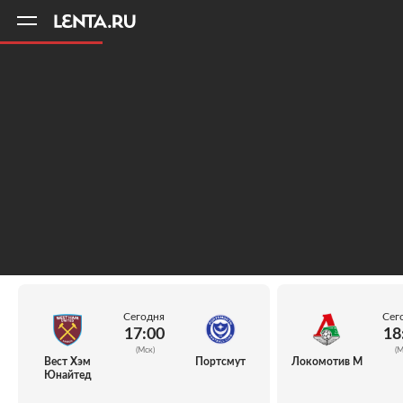
11
A
Сегодня
Сег
17:00
18
(Мск)
(М
Вест Хэм
Портсмут
Локомотив М
Юнайтед