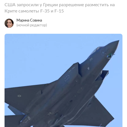
США запросили у Греции разрешение разместить на
Крите самолеты F-35 и F-15
Марина Совина
(ночной редактор)