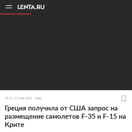
11
A
02:35, 12 мая 2022
Мир
Греция получила от США запрос на
размещение самолетов F-35 и F-15 на
Крите