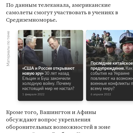
По данным телеканала, американские
самолеты смогут участвовать в учениях в
Средиземноморье.
Материалы по теме
Последнее китайское
«США и Россия открывают
предупреждение.
Как
новую эру»
30 лет назад
события на Украине
Ельцин и Буш закончили
повлияют на возмож
холодную войну. Почему
военные конфликты 
настоящий мир не настал?
всему миру?
1 февраля 2022
6 апреля 2022
Кроме того, Вашингтон и Афины
обсуждают вопрос укрепления
оборонительных возможностей в зоне