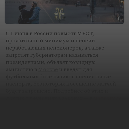
С 1 июня в России повысят МРОТ,
прожиточный минимум и пенсии
неработающих пенсионеров, а также
запретят губернаторам называться
президентами, объявят ковидную
амнистию в
Москве
и введут для
футбольных болельщиков специальные
паспорта, без которых посещение матчей
будет запрещено. Подробнее об этих и
других изменениях в законах — в
материале
«Ленты.ру».
Пенсии, МРОТ и прожиточный минимум
проиндексируют