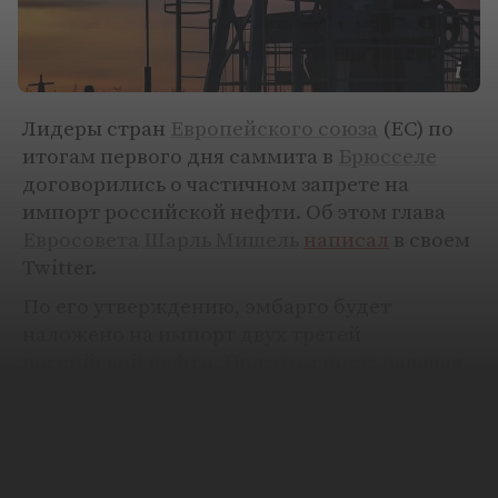
Лидеры стран
Европейского союза
(ЕС) по
итогам первого дня саммита в
Брюсселе
договорились о частичном запрете на
импорт российской нефти. Об этом глава
Евросовета
Шарль Мишель
написал
в своем
Twitter.
По его утверждению, эмбарго будет
наложено на импорт двух третей
российской нефти. При этом поступающая
по трубопроводному транспорту в Европу
нефть в шестой пакет санкций включена не
будет.