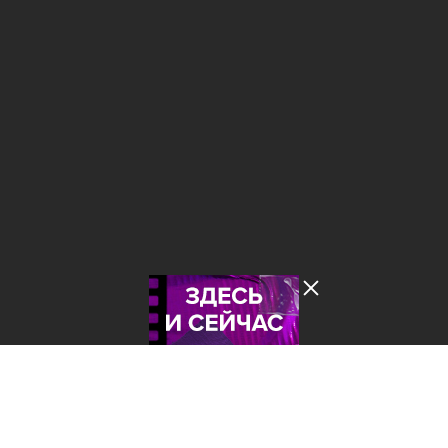
Лента добра
деактивирована. Добро
пожаловать в реальный
мир.