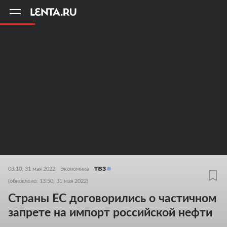
11
A
03:10, 31 мая 2022
Экономика
(обновлено: 13:50, 31 мая 2022)
Страны ЕС договорились о частичном
запрете на импорт российской нефти