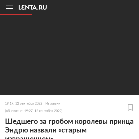
11
A
19:17, 12 сентября 2022
Из жизни
(обновлено: 19:27, 12 сентября 2022)
Шедшего за гробом королевы принца
Эндрю назвали «старым
извращенцем»