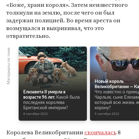
«Боже, храни короля». Затем неизвестного
толкнули на землю, после чего он был
задержан полицией. Во время ареста он
возмущался и выкрикивал, что это
отвратительно.
Материалы по теме
Новый король
Великобритании — Кар
Елизавета II умерла в
Что известно о принц
возрасте 96 лет.
Какой была
Чарльзе, сыне Елизаве
последняя королева
который всю жизнь 
Британской империи?
корону?
8 сентября 2022
9 сентября 2022
Королева Великобритании
скончалась
8