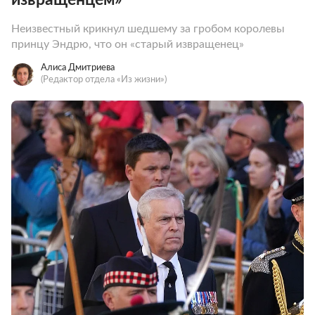
Неизвестный крикнул шедшему за гробом королевы
принцу Эндрю, что он «старый извращенец»
Алиса Дмитриева
(Редактор отдела «Из жизни»)