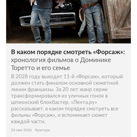
В каком порядке смотреть «Форсаж»:
хронология фильмов о Доминике
Торетто и его семье
В 2028 году выходит 11-й «Форсаж», который
должен стать финалом основной сюжетной
линии франшизы. За 20 лет жанр серии
трансформировался из уличных гонок в
шпионский блокбастер. «Лента.ру»
рассказывает, в каком порядке смотреть все
фильмы «Форсаж», и вспоминает сюжет
каждой части.
26 мая 2026
Культура