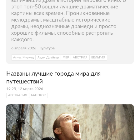
величайших драм в истории мирового кино. В
этот топ-50 вошли лучшие драматические
картины всех времен. Проникновенные
мелодрамы, масштабные исторические
драмы, неоднозначные драмеди и просто
хорошие фильмы, способные растрогать
каждого.
6 апреля 2026
Культура
Агнес Мурхед
Адам Драйвер
ФБР
АВСТРИЯ
БЕЛЬГИЯ
Названы лучшие города мира для
путешествий
19:25, 12 марта 2026
АВСТРАЛИЯ
БАНГКОК