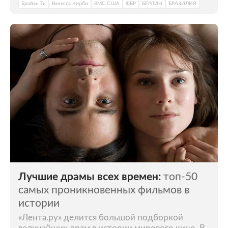
Брайан Ти
Ванесса Кирби
ВМС США
ФБР
БЕРЛИН
БРАЗИЛИЯ
Лучшие драмы всех времен:
топ-50
самых проникновенных фильмов в
истории
«Лента.ру» делится большой подборкой