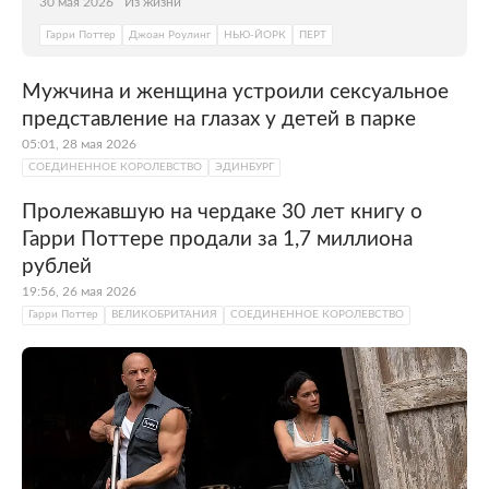
30 мая 2026
Из жизни
компаний. Важная роль отводится
туристическому сектору и сопутствующим
Гарри Поттер
Джоан Роулинг
НЬЮ-ЙОРК
ПЕРТ
ему отраслям. В экономике города
доминируют сфера услуг, торговля,
Мужчина и женщина устроили сексуальное
гостиничный и ресторанный бизнес,
представление на глазах у детей в парке
здравоохранение и информационные
05:01, 28 мая 2026
технологии.
СОЕДИНЕННОЕ КОРОЛЕВСТВО
ЭДИНБУРГ
Пролежавшую на чердаке 30 лет книгу о
Гарри Поттере продали за 1,7 миллиона
рублей
19:56, 26 мая 2026
Гарри Поттер
ВЕЛИКОБРИТАНИЯ
СОЕДИНЕННОЕ КОРОЛЕВСТВО