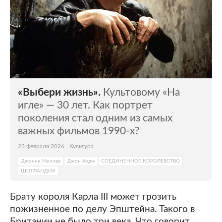
«Выбери жизнь».
Культовому «На
игле» — 30 лет. Как портрет
поколения стал одним из самых
важных фильмов 1990-х?
23 февраля 2026
Культура
Джонни Миллер
Джон Ходж
СОЕДИНЕННОЕ КОРОЛЕВСТВО
ШОТЛАНДИЯ
Брату короля Карла III может грозить
пожизненное по делу Эпштейна. Такого в
Британии не было три века. Что говорит