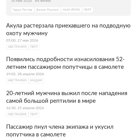
30 мая 2026
Из жизни
Гарри Поттер
Джоан Роулинг
НЬЮ-ЙОРК
ПЕРТ
Акула растерзала приехавшего на подводную
охоту мужчину
05:00, 27 мая 2026
АВСТРАЛИЯ
ПЕРТ
Появились подробности изнасилования 52-
летним пассажиром попутчицы в самолете
19:02, 28 апреля 2026
АВСТРАЛИЯ
ИНДИЯ
20-летний мужчина выжил после нападения
самой большой рептилии в мире
16:30, 25 апреля 2026
АВСТРАЛИЯ
ПЕРТ
Пассажир пнул члена экипажа и укусил
попутчика в самолете