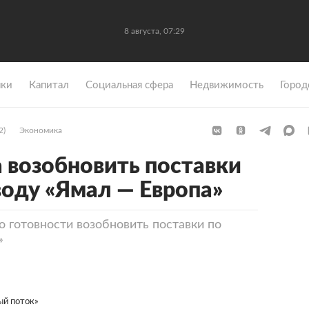
8 августа, 07:29
ки
Капитал
Социальная сфера
Недвижимость
Город
2)
Экономика
а возобновить поставки
воду «Ямал — Европа»
о готовности возобновить поставки по
»
ый поток»