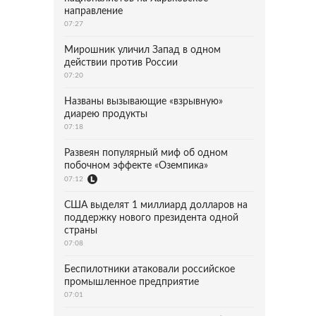
направление
07:27
Мирошник уличил Запад в одном
действии против России
07:20
Названы вызывающие «взрывную»
диарею продукты
07:18
Развеян популярный миф об одном
побочном эффекте «Оземпика»
07:12
США выделят 1 миллиард долларов на
поддержку нового президента одной
страны
07:08
Беспилотники атаковали российское
промышленное предприятие
07:01