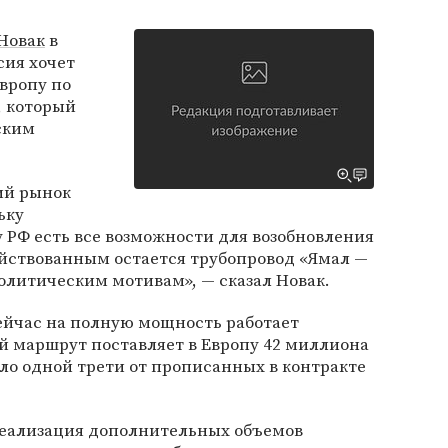
Новак
в
сия хочет
Европу по
, который
ским
ий рынок
ьку
у РФ есть все возможности для возобновления
ействованным остается трубопровод «Ямал —
олитическим мотивам», — сказал Новак.
ейчас на полную мощность работает
й маршрут поставляет в Европу 42 миллиона
оло одной трети от прописанных в контракте
реализация дополнительных объемов