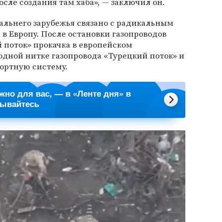
осле создания там хаба», — заключил он.
альнего зарубежья связано с радикальным
в Европу. После остановки газопроводов
 поток» прокачка в европейском
одной нитке газопровода «Турецкий поток» и
портную систему.
ажно для вас, — в «Ленте дня» в
сывайтесь