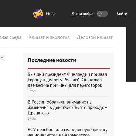
Игры
Лента добра
Войти
ская среда
Климат и экология
Деловой климат
Последние новости
Бывший президент Финляндии призвал
Европу к диалогу Россией. Он назвал
две веские причины для переговоров
06:54
В России обратили внимание на
изменения в действиях ВСУ с приходом
Драпатого
07:28
ВСУ перебросили скандальную бригаду
националистов на Харьковское