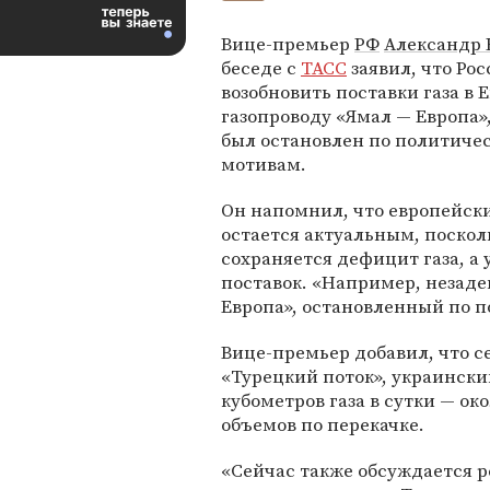
Вице-премьер
РФ
Александр 
беседе с
ТАСС
заявил, что Рос
возобновить поставки газа в 
газопроводу «Ямал — Европа»
был остановлен по политиче
мотивам.
Он напомнил, что европейск
остается актуальным, поскол
сохраняется дефицит газа, а 
поставок. «Например, незад
Европа», остановленный по п
Вице-премьер добавил, что с
«Турецкий поток», украински
кубометров газа в сутки — ок
объемов по перекачке.
«Сейчас также обсуждается 