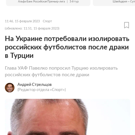
Альфа-Банк Российская Премьер-лига
|
3-й тур
Швейцария — Суп
11:46, 15 февраля 2023
Спорт
(обновлено: 11:51, 15 февраля 2023)
На Украине потребовали изолировать
российских футболистов после драки
в Турции
Глава УАФ Павелко попросил Турцию изолировать
российских футболистов после драки
Андрей Стрельцов
(Редактор отдела «Спорт»)