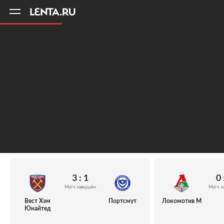
11
A
3 : 1
0 
Матч завершён
Матч з
Вест Хэм
Портсмут
Локомотив М
Юнайтед