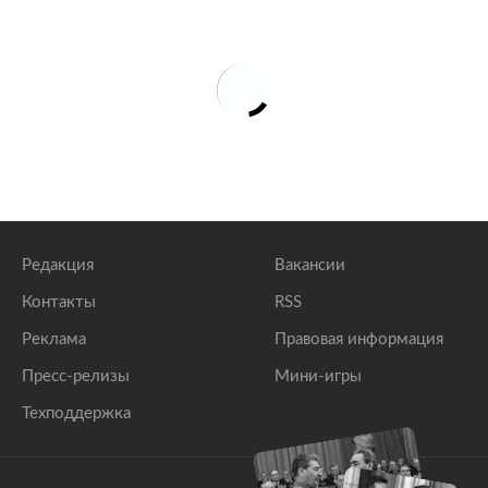
Редакция
Вакансии
Контакты
RSS
Реклама
Правовая информация
Пресс-релизы
Мини-игры
Техподдержка