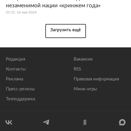
незаменимой нации «кринжем года»
01:52, 26 мая 2024
Загрузить ещё
Редакция
Вакансии
Контакты
RSS
Реклама
Правовая информация
Пресс-релизы
Мини-игры
Техподдержка