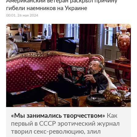
Американский ветеран раскрыл причину
гибели наемников на Украине
Мир
Бывший СССР
00:01, 26 мая 2024
Экономика
Силовые структуры
Наука и техника
Спорт
Культура
Интернет и СМИ
Ценности
Путешествия
Из жизни
Среда обитания
Забота о себе
Авто
«Мы занимались творчеством»
Как
первый в СССР эротический журнал
творил секс-революцию, злил