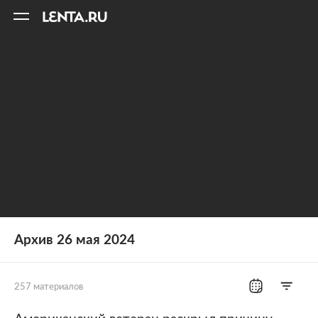
11
A
Архив 26 мая 2024
257 материалов
Все рубрики
Россия