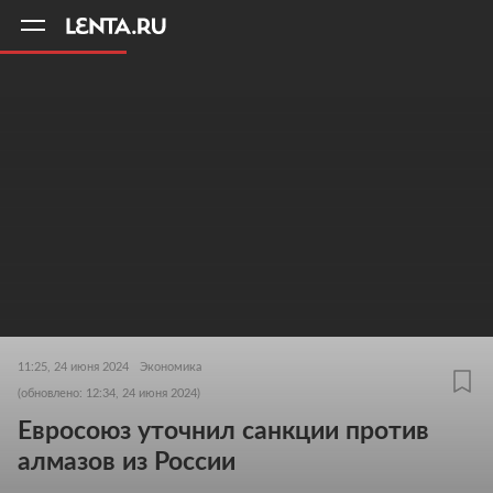
11
A
11:25, 24 июня 2024
Экономика
(обновлено: 12:34, 24 июня 2024)
Евросоюз уточнил санкции против
алмазов из России