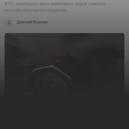
В ЕС разрешили ввоз некоторых видов алмазов
российского происхождения
Дмитрий Воронин