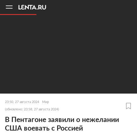
11
A
23:50, 27 августа 2024
Мир
(обновлено: 23:58, 27 августа 2024)
В Пентагоне заявили о нежелании
США воевать с Россией