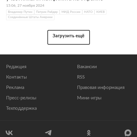
15:06, 27 ноября 2024
Владимир Путин
Патрик Райдер
МИД России
НАТО
КИЕВ
Соединённые Штаты Америки
Загрузить ещё
Редакция
Вакансии
Контакты
RSS
Реклама
Правовая информация
Пресс-релизы
Мини-игры
Техподдержка