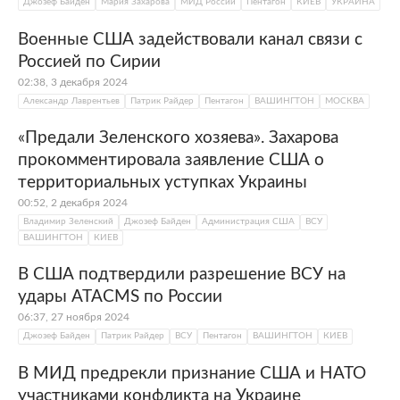
Джозеф Байден
Мария Захарова
МИД России
Пентагон
КИЕВ
УКРАИНА
Военные США задействовали канал связи с
Россией по Сирии
02:38, 3 декабря 2024
Александр Лаврентьев
Патрик Райдер
Пентагон
ВАШИНГТОН
МОСКВА
«Предали Зеленского хозяева». Захарова
прокомментировала заявление США о
территориальных уступках Украины
00:52, 2 декабря 2024
Владимир Зеленский
Джозеф Байден
Администрация США
ВСУ
ВАШИНГТОН
КИЕВ
В США подтвердили разрешение ВСУ на
удары ATACMS по России
06:37, 27 ноября 2024
Джозеф Байден
Патрик Райдер
ВСУ
Пентагон
ВАШИНГТОН
КИЕВ
В МИД предрекли признание США и НАТО
участниками конфликта на Украине