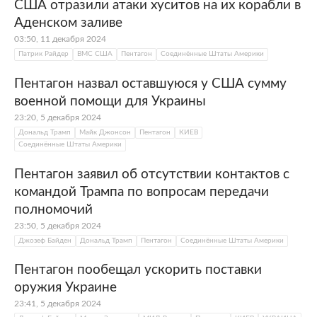
США отразили атаки хуситов на их корабли в
Аденском заливе
03:50, 11 декабря 2024
Патрик Райдер
ВМС США
Пентагон
Соединённые Штаты Америки
Пентагон назвал оставшуюся у США сумму
военной помощи для Украины
23:20, 5 декабря 2024
Дональд Трамп
Майк Джонсон
Пентагон
КИЕВ
Соединённые Штаты Америки
Пентагон заявил об отсутствии контактов с
командой Трампа по вопросам передачи
полномочий
23:50, 5 декабря 2024
Джозеф Байден
Дональд Трамп
Пентагон
Соединённые Штаты Америки
Пентагон пообещал ускорить поставки
оружия Украине
23:41, 5 декабря 2024