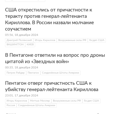
США открестились от причастности к
теракту против генерал-лейтенанта
Кириллова. В России назвали молчание
соучастием
05:56, 18 декабря 2024
Дмитрий Полянский
Игорь Кириллов
Вооруженные силы РФ
Госдеп США
ВАШИНГТОН
КИЕВ
В Пентагоне ответили на вопрос про дроны
цитатой из «Звездных войн»
00:35, 18 декабря 2024
Патрик Райдер
Пентагон
Соединённые Штаты Америки
Пентагон отверг причастность США к
убийству генерал-лейтенанта Кириллова
23:01, 17 декабря 2024
Игорь Кириллов
Мэттью Миллер
Вооруженные силы РФ
Госдеп США
Россия
Соединённые Штаты Америки