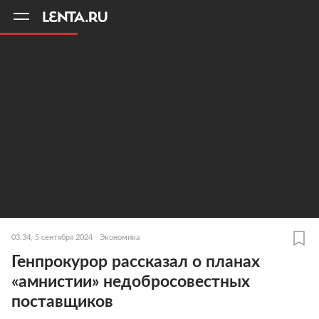
11
A
03:34, 5 сентября 2024
Экономика
Генпрокурор рассказал о планах
«амнистии» недобросовестных
поставщиков