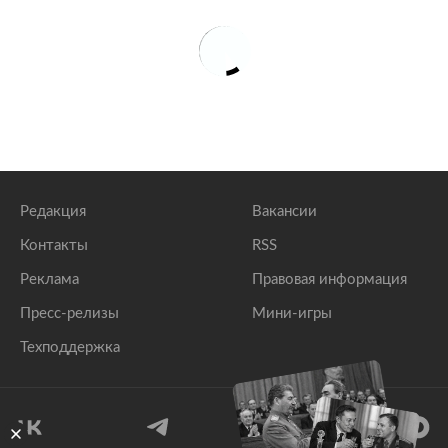
Редакция
Вакансии
Контакты
RSS
Реклама
Правовая информация
Пресс-релизы
Мини-игры
Техподдержка