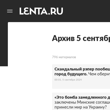
11
A
Архив 5 сентяб
796 материалов
Скандальный рэпер пообещ
город будущего.
Чем оберну
00:01, 5 сентября 2024
«Это бомба замедленного 
заключены Минские соглаше
принесли мир на Украину?