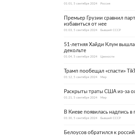
01:01, 5 сентября 2024
Россия
Премьер Грузии сравнил парт
избавиться от нее
01:03, 5 сентября 2024
Бывший СССР
51-летняя Хайди Клум вышла 
декольте
01:04, 5 сентября 2024
Ценности
Трамп пообещал «спасти» Tik
01:12, 5 сентября 2024
Мир
Раскрыты траты США из-за о
01:21, 5 сентября 2024
Мир
В Киеве появилась надпись 
01:30, 5 сентября 2024
Бывший СССР
Белоусов обратился к росси