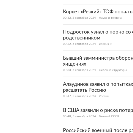
Корвет «Резкий» ТОФ попал в
00:32, 5 сентября 2024
Наука и техника
Подросток узнал о порно со 
родственником
00:32, 5 сентября 2024
Из жизни
Бывший замминистра обороны
хищениях
00:33, 5 сентября 2024
Силовые структуры
Алаудинов заявил о попытках
расшатать Россию
00:47, 5 сентября 2024
Россия
В США заявили о риске поте
00:48, 5 сентября 2024
Бывший СССР
Российский военный после р