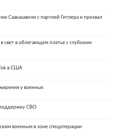
ию Саакашвили с партией Гитлера и призвал
в свет в облегающем платье с глубоким
Tok в США
жирения у военных
в поддержку СВО
йским военным в зоне спецоперации