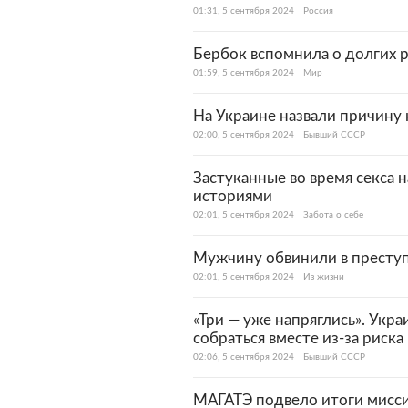
01:31, 5 сентября 2024
Россия
Бербок вспомнила о долгих р
01:59, 5 сентября 2024
Мир
На Украине назвали причину 
02:00, 5 сентября 2024
Бывший СССР
Застуканные во время секса 
историями
02:01, 5 сентября 2024
Забота о себе
Мужчину обвинили в преступ
02:01, 5 сентября 2024
Из жизни
«Три — уже напряглись». Укр
собраться вместе из-за риска
02:06, 5 сентября 2024
Бывший СССР
МАГАТЭ подвело итоги мисс