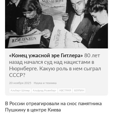
«Конец ужасной эре Гитлера»
80 лет
назад начался суд над нацистами в
Нюрнберге. Какую роль в нем сыграл
СССР?
20 ноября 2025
Наука и техника
Альберт Шпеер
Альфред Розенберг
АВСТРИЯ
БЕРЛИН
В России отреагировали на снос памятника
Пушкину в центре Киева