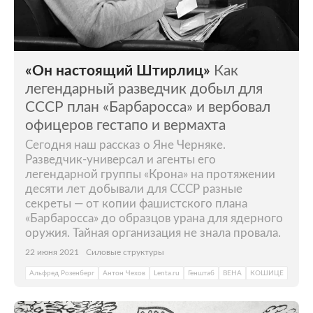
«Он настоящий Штирлиц»
Как
легендарный разведчик добыл для
СССР план «Барбаросса» и вербовал
офицеров гестапо и вермахта
Сегодня наш рассказ о Яне Черняке.
Разведчик-универсал и агенты его
легендарной группы «Крона» на протяжении
десяти лет добывали для СССР разные
секреты — от копии фашистского плана
«Барбаросса» до образцов урана для ядерного
оружия. Тайная организация не знала провала.
22 июня 2021
Силовые структуры
Альфред Розенберг
Антон Чехов
Lenta.ru
Генштаб
ВЕНА
КОШИЦЕ