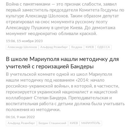
Война с памятниками — это признак слабости, заявил
первый заместитель председателя Комитета Госдумы по
культуре Александр Шолохов. Таким образом депутат
отреагировал на снос монумента русскому поэту
Александру Пушкину в центре Киева. До демонтажа
монумент неоднократно обливали краской.
15:06, 15 ноября 2023
Александр Шолохов
Альфред Розенберг
Госдума
КИЕВ
ОДЕССА
В школе Мариуполя нашли методичку для
учителей с героизацией Бандеры
В учительской комнате одной из школ Мариуполя
нашли методичку под названием «2014: начало
российско-украинской войны», в которой, в частности,
героизируется украинский националист и нацистский
коллаборант Степан Бандера. Преподавательская и
воспитательная работа с детьми должна была учитывать
положения из методички.
06:16, 9 мая 2022
Альфред Розенберг
Богдан Сташинский
КИЕВ
МАРИУПОЛЬ