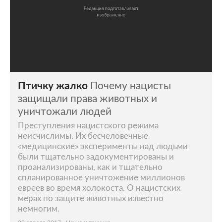
Птичку жалко
Почему нацисты
защищали права животных и
уничтожали людей
Преступления нацистского режима
неисчислимы. Их бесчеловечные
«медицинские» эксперименты над людьми
были тщательно задокументированы и
проанализированы, как и тщательно
спланированное уничтожение миллионов
евреев во время холокоста. О нацистских
мерах по защите животных известно
немногим.