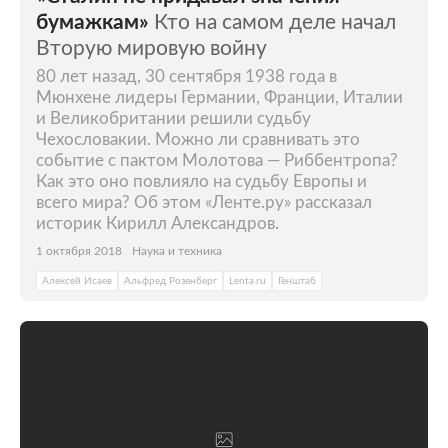
бумажкам»
Кто на самом деле начал
Вторую мировую войну
80 лет назад, 30 сентября 1938 года в
Мюнхене лидеры Германии, Франции, Италии
и Великобритании решили судьбу
Чехословакии. Можно ли сравнивать это
событие с пактом Молотова — Риббентропа?
Как это оно повлияло на судьбу Европы и
всего мира? Об этом «Ленте.ру» рассказал
историк Кирилл Александров.
1 октября 2018
Наука и техника
Алексей Исаев
Альфред Розенберг
Lenta.ru
Генштаб