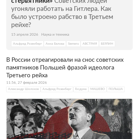
стервятники»
Советских людей
угоняли работать на Гитлера. Как
было устроено рабство в Третьем
рейхе?
15 апреля 2026
Наука и техника
Альфред Розенберг
Анна Белова
Siemens
АВСТРИЯ
БЕРЛИН
В России отреагировали на снос советских
памятников Польшей фразой идеолога
Третьего рейха
11:56, 27 февраля 2026
Александр Шолохов
Альфред Розенберг
Госдума
МАШЕВО
ПОЛЬША