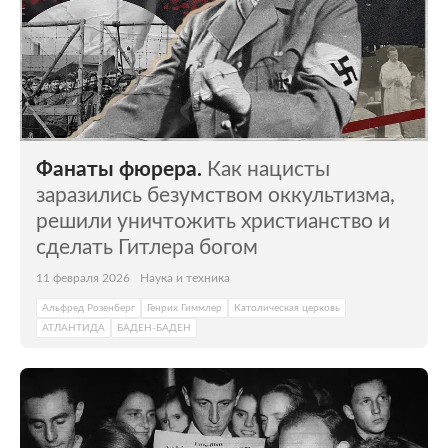
Фанаты фюрера.
Как нацисты
заразились безумством оккультизма,
решили уничтожить христианство и
сделать Гитлера богом
11 февраля 2026
Наука и техника
Альфред Розенберг
Генрих Гиммлер
Католическая церковь
АТЛАНТИДА
БАДЕН-БАДЕН