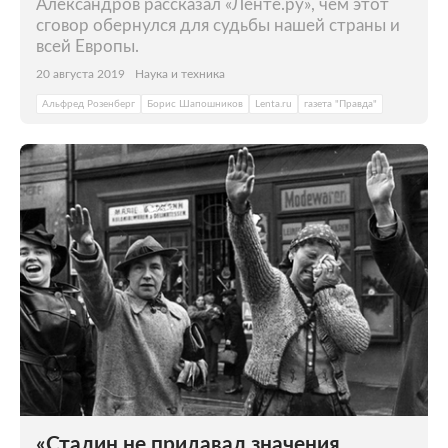
Александров рассказал «Ленте.ру», чем этот
сговор обернулся для судьбы нашей страны и
всей Европы.
20 августа 2019
Наука и техника
Альфред Розенберг
Борис Шапошников
Lenta.ru
газета "Правда"
«Сталин не придавал значения