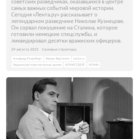
советских разведчиках, оказавшихся в центре
самых важных событий мировой истории.
Сегодня «Лента.ру» рассказывает о
легендарном разведчике Николае Кузнецове.
Он сорвал покушение на Сталина, которое
готовили немецкие спецслужбы, и
ликвидировал десятки вражеских офицеров.
29 августа 2021
Силовые структуры
Альфред Розенберг
Геворк Вартанян
Lenta.ru
Украинская повстанческая армия
КЕНИГСБЕРГ
КОМИ