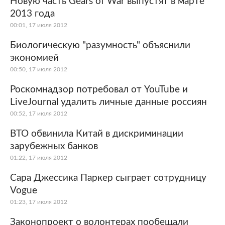
Новую часть Gears of War выпустят в марте
2013 года
Мир
Бывший СССР
00:01, 17 июля 2012
Экономика
Силовые структуры
Биологическую "разумность" объяснили
экономией
Наука и техника
Спорт
00:50, 17 июля 2012
Культура
Интернет и СМИ
Роскомнадзор потребовал от YouTube и
LiveJournal удалить личные данные россиян
Ценности
Путешествия
00:52, 17 июля 2012
Из жизни
Среда обитания
ВТО обвинила Китай в дискриминации
зарубежных банков
Забота о себе
Авто
01:22, 17 июля 2012
Сара Джессика Паркер сыграет сотрудницу
Vogue
01:23, 17 июля 2012
Законопроект о волонтерах пообещали