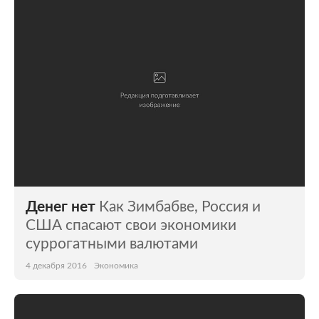
Мир
Бывший СССР
Экономика
Силовые структуры
Наука и техника
Спорт
Культура
Интернет и СМИ
Ценности
Путешествия
Из жизни
Среда обитания
Денег нет
Как Зимбабве, Россия и
Забота о себе
Авто
США спасают свои экономики
суррогатными валютами
4 декабря 2016
Экономика