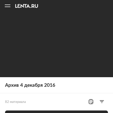
11
A
Архив 4 декабря 2016
82 материала
Все рубрики
Россия