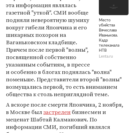
эта информация являлась
газетной "уткой". СМИ вообще
подняли невероятную шумиху
Место
убийства
вокруг гибели Япончика и его
Вячеслава
шикарных похорон на
Иванькова.
Ваганьковском кладбище.
Кадр
телеканала
Причем после первой "волны",
НТВ
посвященной собственно
Lenta.ru
указанным событиям, в прессе
и особенно в блогах поднялась "волна"
поменьше. Представители второй "волны"
возмущались первой, то есть вниманием
общества к столь неприглядной теме.
А вскоре после смерти Япончика, 2 ноября,
в Москве был
застрелен
бизнесмен и
меценат Шабтай Калманович. По
информации СМИ, погибший являлся