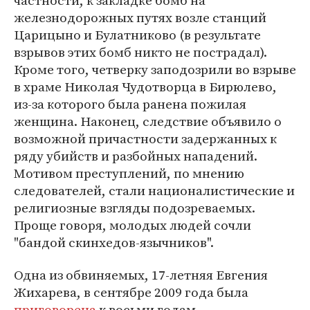
частности, к закладке бомб на
железнодорожных путях возле станций
Царицыно и Булатниково (в результате
взрывов этих бомб никто не пострадал).
Кроме того, четверку заподозрили во взрыве
в храме Николая Чудотворца в Бирюлево,
из-за которого была ранена пожилая
женщина. Наконец, следствие объявило о
возможной причастности задержанных к
ряду убийств и разбойных нападений.
Мотивом преступлений, по мнению
следователей, стали националистические и
религиозные взгляды подозреваемых.
Проще говоря, молодых людей сочли
"бандой скинхедов-язычников".
Одна из обвиняемых, 17-летняя Евгения
Жихарева, в сентябре 2009 года была
приговорена
к восьми годам