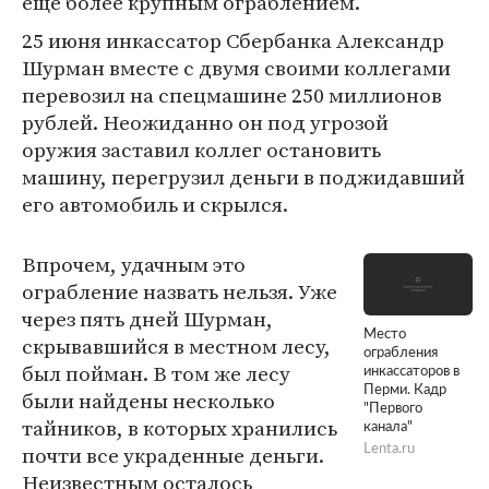
еще более крупным ограблением.
25 июня инкассатор Сбербанка Александр
Шурман вместе с двумя своими коллегами
перевозил на спецмашине 250 миллионов
рублей. Неожиданно он под угрозой
оружия заставил коллег остановить
машину, перегрузил деньги в поджидавший
его автомобиль и скрылся.
Впрочем, удачным это
ограбление назвать нельзя. Уже
через пять дней Шурман,
Место
скрывавшийся в местном лесу,
ограбления
был пойман. В том же лесу
инкассаторов в
Перми. Кадр
были найдены несколько
"Первого
тайников, в которых хранились
канала"
почти все украденные деньги.
Lenta.ru
Неизвестным осталось