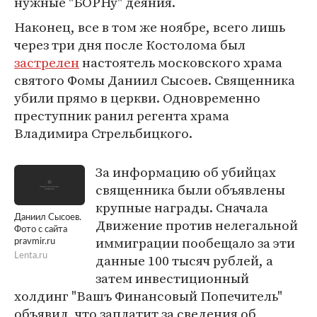
нужные "БОРНу" деяния.
Наконец, все в том же ноябре, всего лишь
через три дня после Костолома был
застрелен
настоятель московского храма
святого Фомы Даниил Сысоев. Священника
убили прямо в церкви. Одновременно
преступник ранил регента храма
Владимира Стрельбицкого.
За информацию об убийцах
священника были объявлены
крупные награды. Сначала
Даниил Сысоев.
Движение против нелегальной
Фото с сайта
иммиграции пообещало за эти
pravmir.ru
Lenta.ru
данные 100 тысяч рублей, а
затем инвестиционный
холдинг "Вашъ Финансовый Попечитель"
объявил, что заплатит за сведения об