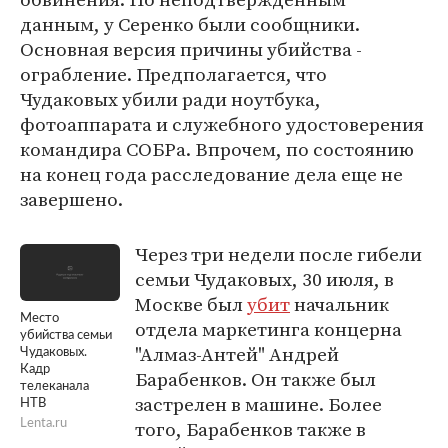
данным, у Серенко были сообщники.
Основная версия причины убийства -
ограбление. Предполагается, что
Чудаковых убили ради ноутбука,
фотоаппарата и служебного удостоверения
командира СОБРа. Впрочем, по состоянию
на конец года расследование дела еще не
завершено.
Через три недели после гибели
семьи Чудаковых, 30 июля, в
Москве был
убит
начальник
Место
отдела маркетинга концерна
убийства семьи
"Алмаз-Антей" Андрей
Чудаковых.
Кадр
Барабенков. Он также был
телеканала
застрелен в машине. Более
НТВ
того, Барабенков также в
Lenta.ru