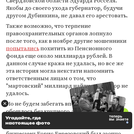
Свердловской области Эдуарда Росселя.
Якобы до своего ухода губернатор, будучи
другом Дубинкина, не давал его арестовать.
Также возможно, что терпение
правоохранительных органов лопнуло
после того, как в ноябре другие мошенники
попытались
похитить из Пенсионного
фонда еще около миллиарда рублей. В
данном случае кража не удалась, но все же
эта история могла некстати напомнить
ответственным лицам о том, что
"мартовский" миллиард найти до сих пор не
удалось.
Но не будем забегать вперед. Лето также не
обошлось без крупного дела об
экономическом преступлении. В июне
Угадайте, где
настоящее фото
проживающий в Лондоне российский
бизнесмен Борис Березовский был заочно