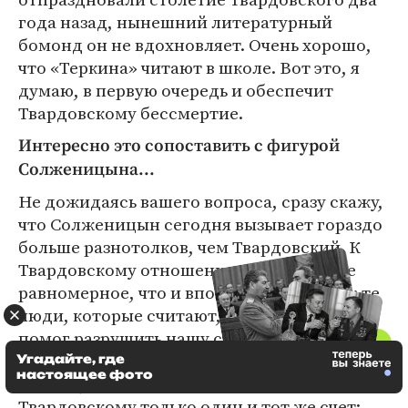
года назад, нынешний литературный
бомонд он не вдохновляет. Очень хорошо,
что «Теркина» читают в школе. Вот это, я
думаю, в первую очередь и обеспечит
Твардовскому бессмертие.
Интересно это сопоставить с фигурой
Солженицына...
Не дожидаясь вашего вопроса, сразу скажу,
что Солженицын сегодня вызывает гораздо
больше разнотолков, чем Твардовский. К
Твардовскому отношение гораздо более
равномерное, что и вполне естественно: те
люди, которые считают, что Солженицын
помог разрушить нашу страну, — они
глубоко ошибаются, но таких людей
Угадайте, где
настоящее фото
немало, — они могут предъявить
Твардовскому только один и тот же счет: