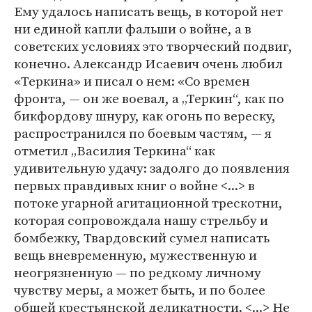
Ему удалось написать вещь, в которой нет
ни единой капли фальши о войне, а в
советских условиях это творческий подвиг,
конечно. Александр Исаевич очень любил
«Теркина» и писал о нем: «Со времен
фронта, — он же воевал, а „Теркин“, как по
бикфордову шнуру, как огонь по вереску,
распространился по боевым частям, — я
отметил „Василия Теркина“ как
удивительную удачу: задолго до появления
первых правдивых книг о войне <...> в
потоке угарной агитационной трескотни,
которая сопровождала нашу стрельбу и
бомбежку, Твардовский сумел написать
вещь вневременную, мужественную и
неогрязненную — по редкому личному
чувству меры, а может быть, и по более
общей крестьянской деликатности. <...> Не