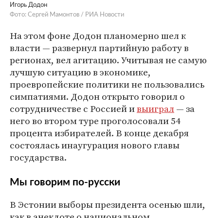
Игорь Додон
Фото: Сергей Мамонтов / РИА Новости
На этом фоне Додон планомерно шел к
власти — развернул партийную работу в
регионах, вел агитацию. Учитывая не самую
лучшую ситуацию в экономике,
проевропейские политики не пользовались
симпатиями. Додон открыто говорил о
сотрудничестве с Россией и
выиграл
— за
него во втором туре проголосовали 54
процента избирателей. В конце декабря
состоялась инаугурация нового главы
государства.
Мы говорим по-русски
В Эстонии выборы президента осенью шли,
как в анекдоте о национальном