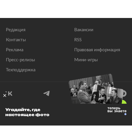
Редакция
Вакансии
Контакты
RSS
Реклама
Правовая информация
Пресс-релизы
Мини-игры
Техподдержка
18
+
Угадайте, где
настоящее фото
© 1999–2026 Все права защищены.
ООО «Лента.Ру»