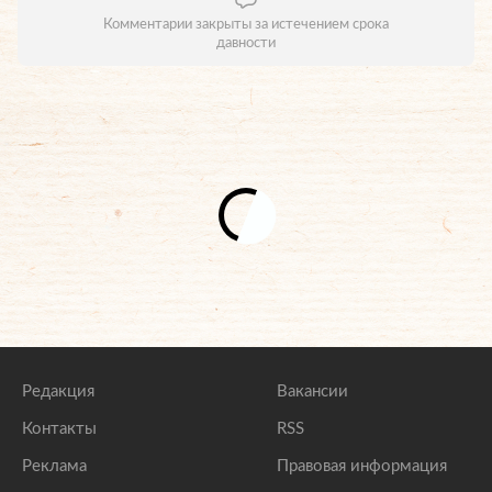
Комментарии закрыты за истечением срока
давности
Редакция
Вакансии
Контакты
RSS
Реклама
Правовая информация