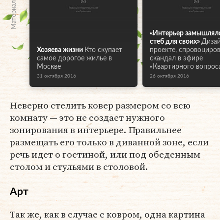
Материалы по теме
«Интерьер замышлялс
стеб для своих»
Дизай
Хозяева жизни
Кто скупает
проекте, спровоциро
самое дорогое жилье в
скандал в эфире
Москве
«Квартирного вопрос
31 октября 2016
26 октября 2016
Неверно стелить ковер размером со всю
комнату — это не создает нужного
зонирования в интерьере. Правильнее
размещать его только в диванной зоне, если
речь идет о гостиной, или под обеденным
столом и стульями в столовой.
Арт
Так же, как в случае с ковром, одна картина