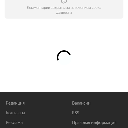
Комментарии закрыты за истечением срока
давности
Редакция
Вакансии
Контакты
RSS
Реклама
Правовая информация