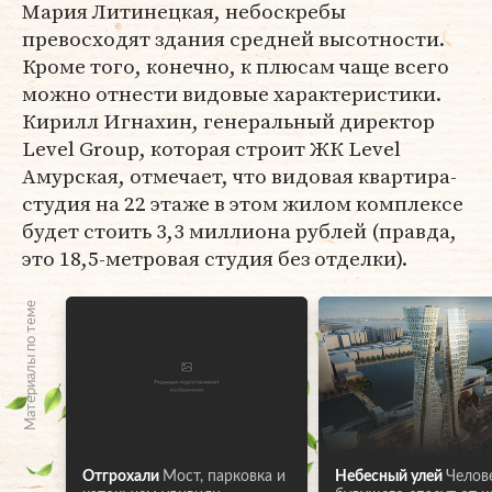
Мария Литинецкая, небоскребы
превосходят здания средней высотности.
Кроме того, конечно, к плюсам чаще всего
можно отнести видовые характеристики.
Кирилл Игнахин, генеральный директор
Level Group, которая строит ЖК Level
Амурская, отмечает, что видовая квартира-
студия на 22 этаже в этом жилом комплексе
будет стоить 3,3 миллиона рублей (правда,
это 18,5-метровая студия без отделки).
Материалы по теме
Отгрохали
Мост, парковка и
Небесный улей
Челов