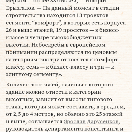
меркам — более 33 этажей, — говорит
Брызгалов. — На данный момент в стадии
строительства находится 13 проектов
сегмента “комфорт”, в которых есть корпуса
26 и выше этажей, 19 проектов — в бизнес-
классе и четыре высокобюджетных
высотки. Небоскребы в европейском
понимании распределяются по ценовым
категориям так: три относятся к комфорт-
классу, семь — к бизнес-классу и три — к
элитному сегменту».
Количество этажей, начиная с которого
здание можно отнести к категории
высотных, зависит от высоты типового
этажа, которая может составить, в среднем,
от 2,5 до 4 метров, но обычно это 25 этажей
и выше, соглашается
Ярослав Дарусенков
,
руководитель департамента консалтинга и