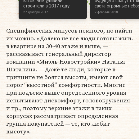
каток: чем удивили
будущего спасут от к
строители в 2017 году
света огромные небо
27 декабря 2017
9 февраля 2018
Специфических минусов немного, но найти
их можно. «Далеко не все люди готовы жить
в квартире на 30-40 этаже и выше, —
рассказывает генеральный директор
компании «Миэль-Новостройки» Наталья
Шаталина. — Даже те люди, которые в
принципе не боятся высоты, имеют свой
порог “высотной” комфортности. Многие
при подъеме выше определенного уровня
испытывают дискомфорт, головокружения
и пр., поэтому верхние этажи в таких
корпусах рассматривает определенная
группа покупателей — те, кто любит
высоту».