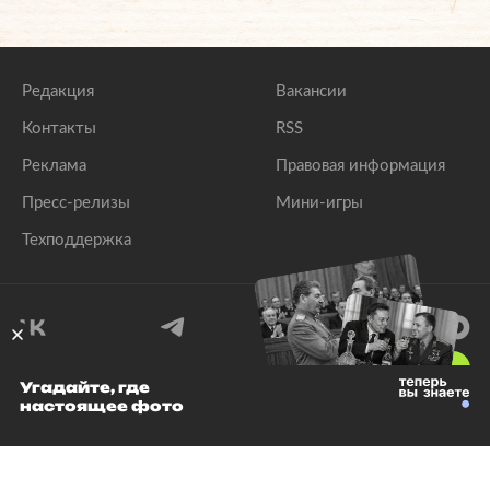
Редакция
Вакансии
Контакты
RSS
Реклама
Правовая информация
Пресс-релизы
Мини-игры
Техподдержка
18
+
Угадайте, где
настоящее фото
© 1999–2026 Все права защищены.
ООО «Лента.Ру»
Лента добра