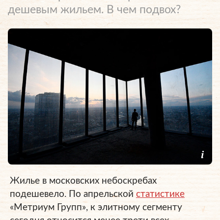
дешевым жильем. В чем подвох?
Жилье в московских небоскребах
подешевело. По апрельской
статистике
«Метриум Групп», к элитному сегменту