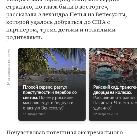
страдало, но глаза были в восторге», ―
рассказала Алехандра Пенья из Венесуэлы,
которой удалось добраться до США с
партнером, тремя детьми и пожилыми
родителями.
Материалы по теме
Плохой сервис, разгул
Райский сад, трансге
преступности и перебои со
дворцы на колесах.
светом.
Почему россияне
Россиянин отправилс
массово едут в бедную и
Пакистан. Что его та
опасную Венесуэлу?
удивило?
15 января 2024
22 февраля 2024
Почувствовав потенциал экстремального