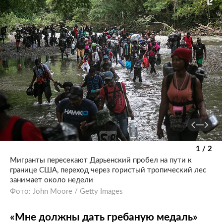
1 / 2
Мигранты пересекают Дарьенский пробел на пути к
границе США, переход через гористый тропический лес
занимает около недели
Фото: John Moore / Getty Images
«Мне должны дать гребаную медаль»