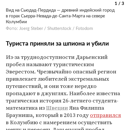
1 / 3
Вид на Сьюдад-Пердида — древний индейский город
в горах Сьерра-Невада-де-Санта-Марта на севере
Колумбии
Фото: Joerg Steber / Shutterstock / Fotodom
Туриста приняли за шпиона и убили
Из-за труднодоступности Дарьенский
пробел называют туристическим
Эверестом. Чрезвычайно опасный регион
привлекает любителей экстремальных
путешествий, и они тоже нередко
пропадают в джунглях. Наиболее известна
трагическая история 26-летнего студента-
математика из
Швеции
Яна Филиппа
Брауниша, который в 2013 году
отправился
в Колумбию с намерением осуществить
мечту и пересечь Дарьенский пробел.