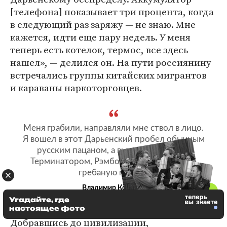
[телефона] показывает три процента, когда
в следующий раз заряжу — не знаю. Мне
кажется, идти еще пару недель. У меня
теперь есть котелок, термос, все здесь
нашел», — делился он. На пути россиянину
встречались группы китайских мигрантов
и караваны наркоторговцев.
Меня грабили, направляли мне ствол в лицо.
Я вошел в этот Дарьенский пробел обычным
русским пацаном, а вышел хищником,
Терминатором, Рэмбо. Мне должны дать
гребаную медаль
Владимир Косаров
путешественник
Угадайте, где
настоящее фото
Добравшись до цивилизации,