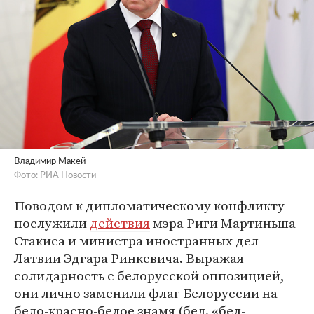
Владимир Макей
Фото: РИА Новости
Поводом к дипломатическому конфликту
послужили
действия
мэра Риги Мартиньша
Стакиса и министра иностранных дел
Латвии Эдгара Ринкевича. Выражая
солидарность с белорусской оппозицией,
они лично заменили флаг Белоруссии на
бело-красно-белое знамя (бел. «бел-