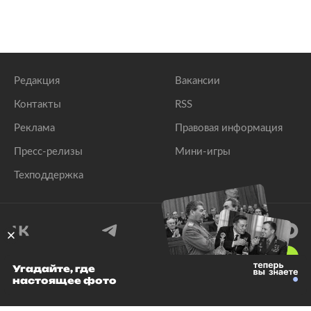
Редакция
Вакансии
Контакты
RSS
Реклама
Правовая информация
Пресс-релизы
Мини-игры
Техподдержка
18
+
Угадайте, где
настоящее фото
© 1999–2026 Все права защищены.
ООО «Лента.Ру»