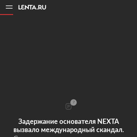
11
A
7
Задержание основателя NEXTA
вызвало международный скандал.