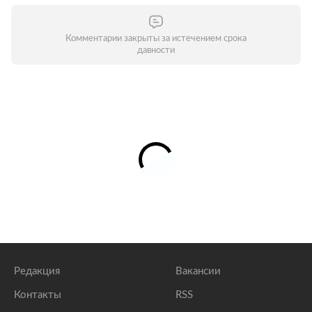
Комментарии закрыты за истечением срока
давности
Редакция
Вакансии
Контакты
RSS