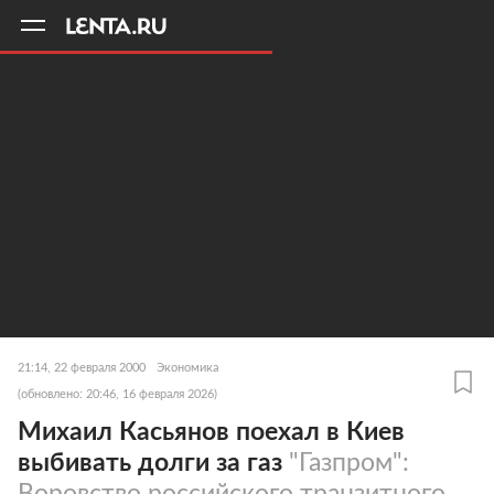
11
A
21:14, 22 февраля 2000
Экономика
(обновлено: 20:46, 16 февраля 2026)
Михаил Касьянов поехал в Киев
выбивать долги за газ
"Газпром":
Воровство российского транзитного