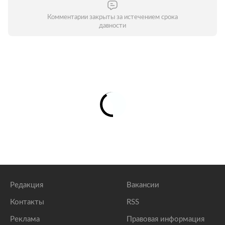
Комментарии закрыты за истечением срока
давности
Редакция
Вакансии
Контакты
RSS
Реклама
Правовая информация