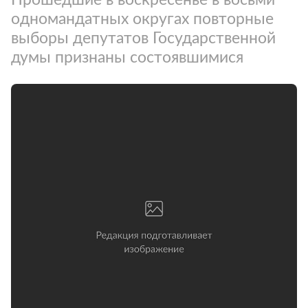
одномандатных округах повторные
выборы депутатов Государственной
думы признаны состоявшимися